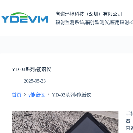
跳
至
有道环境科技（深圳）有限公司
内
辐射监测系统,辐射监测仪,医用辐射
容
YD-03系列γ能谱仪
2025-05-23
首页
γ能谱仪
YD-03系列γ能谱仪
手
器
内