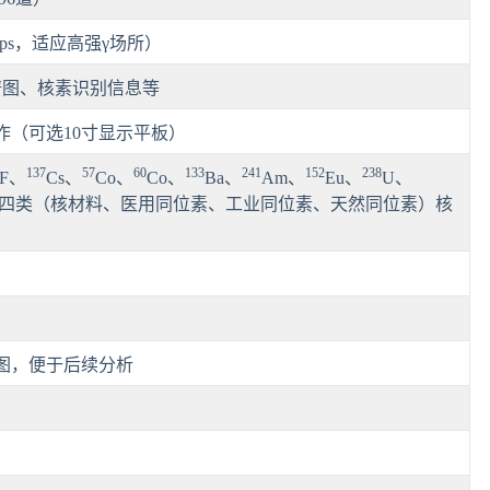
Kcps，适应高强γ场所）
谱图、核素识别信息等
作（可选10寸显示平板）
137
57
60
133
241
152
238
F、
Cs、
Co、
Co、
Ba、
Am、
Eu、
U、
r等四类（核材料、医用同位素、工业同位素、天然同位素）核
谱图，便于后续分析