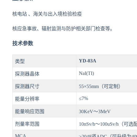
核电站 、海关与出入境检验检疫
核应急事故、辐射监测与防护相关部门检查等。
技术参数
YD-03A
类型
NaI(TI)
探测器晶体
探测器尺寸
55×55mm（可定制）
≤7%
能量分辨率
能量响应范围
30KeV～3MeV
剂量率范围
10nSv/h～100uSv/h
MCA
≥2048道ADC（可升级为40