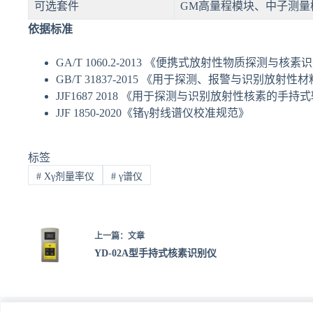
可选套件
GM高量程模块、中子测量
依据标准
GA/T 1060.2-2013 《便携式放射性物质探测
GB/T 31837-2015 《用于探测、报警与识别放
JJF1687 2018 《用于探测与识别放射性核素的手
JJF 1850-2020《锗γ射线谱仪校准规范》
标签
#
Xγ剂量率仪
#
γ谱仪
上一篇：
文章
YD-02A型手持式核素识别仪