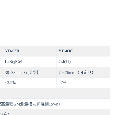
YD-03B
YD-03C
LaBr
(Ce)
CsI(TI)
3
38×38mm（可定制）
76×76mm（可定制）
≤3.5%
≤7%
（可选配高量程GM测量模块扩展到1Sv/h）
96道）