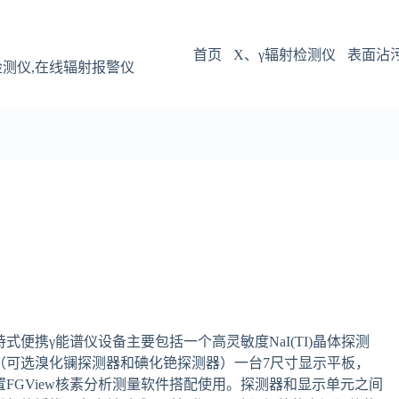
首页
X、γ辐射检测仪
表面沾
检测仪,在线辐射报警仪
持式便携γ能谱仪设备主要包括一个高灵敏度NaI(TI)晶体探测
（可选溴化镧探测器和碘化铯探测器）一台7尺寸显示平板，
置FGView核素分析测量软件搭配使用。探测器和显示单元之间