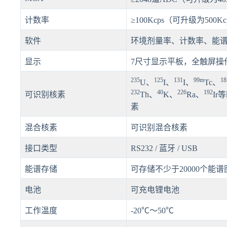
计数率
≥100Kcps（可升级为500
软件
环境剂量率、计数率、能
显示
7尺寸显示平板，全触屏操
235
125
131
99m
18
U、
I、
I、
Tc、
232
40
226
192
可识别核素
Th、
K、
Ra、
I
素
混合核素
可识别混合核素
接口类型
RS232 / 蓝牙 / USB
能谱存储
可存储不少于20000个能
电池
可充电锂电池
工作温度
-20℃～50℃