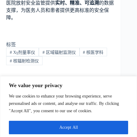
医院放射安全监管提供
实时、精准、可追溯
的数据
支撑，为医务人员和患者提供更高标准的安全保
障。
标签
#
Xγ剂量率仪
#
区域辐射监测仪
#
核医学科
#
核辐射检测仪
We value your privacy
上一篇：
下一篇：
We use cookies to enhance your browsing experience, serve
personalised ads or content, and analyse our traffic. By clicking
"Accept All", you consent to our use of cookies.
我们Contact Us
:
电话(Tel)：+86-0755-23736433;手机
bile)：+86-
Accept All
129873251（Wechat）;Email:
sales@ydhjkj.cn
;Whatsapp:
+44-