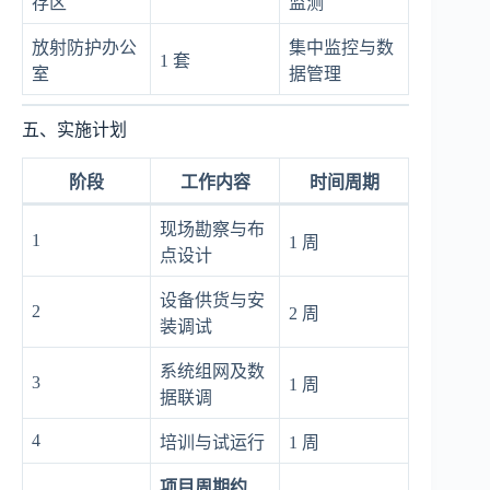
存区
监测
放射防护办公
集中监控与数
1 套
室
据管理
五、实施计划
阶段
工作内容
时间周期
现场勘察与布
1
1 周
点设计
设备供货与安
2
2 周
装调试
系统组网及数
3
1 周
据联调
4
培训与试运行
1 周
项目周期约