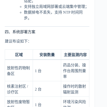
适配；
支持独立局域网部署或云端集中管理；
数据掉电不丢失，支持 NTP 时间同
步。
四、系统部署方案
建议布设如下：
区域
安装数量
主要监测内容
药品分装、操
放射性药物制
1 台
作台周围剂量
备区
率
核素注射区 /
操作时的散射
2 台
诊疗区
辐射监测
放射性废物暂
环境污染风险
1 台