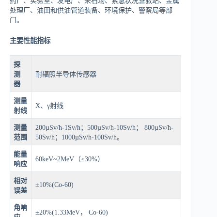
药厂、实验室、发电厂、采石场、紧急状况营救站、金属
处理厂、油田和供油管道装备、环境保护、警察局等部
门。
主要性能指标
探
测
耐辐照半导体传感器
器
测量
X、γ射线
射线
测量
200µSv/h-1Sv/h；500µSv/h-10Sv/h； 800µSv/h-
范围
50Sv/h；1000µSv/h-100Sv/h。
能量
60keV~2MeV（≤30%）
响应
相对
±10%(Co-60)
误差
角响
±20%(1.33MeV， Co-60)