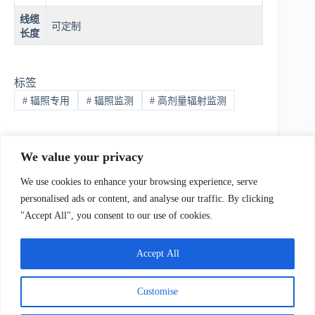
线缆
可定制
长度
标签
#
辐照专用
#
辐照监测
#
高剂量辐射监测
We value your privacy
上一篇：
下一篇：
We use cookies to enhance your browsing experience, serve
personalised ads or content, and analyse our traffic. By clicking
"Accept All", you consent to our use of cookies.
我们Contact Us
:
电话(Tel)：+86-0755-23736433;手机
bile)：+86-
Accept All
129873251（Wechat）;Email:
sales@ydhjkj.cn
;Whatsapp:
+44-
98894415
地址(
Address):
Suite 517, Block A, Jiada R&D
Customise
lding, Shenzhen.