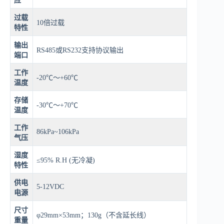
应
过载
10倍过载
特性
输出
RS485或RS232支持协议输出
端口
工作
-20℃～+60℃
温度
存储
-30℃～+70℃
温度
工作
86kPa~106kPa
气压
湿度
≤95% R.H (无冷凝)
特性
供电
5-12VDC
电源
尺寸
φ29mm×53mm；130g（不含延长线）
重量