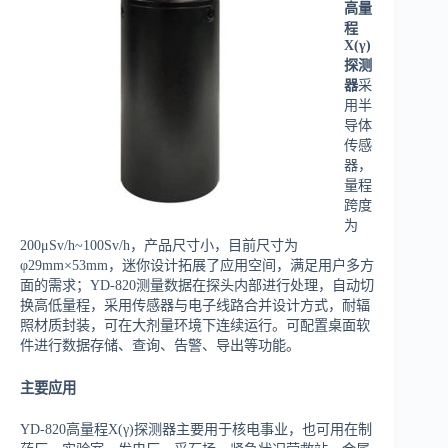
高量
程
X(γ)
探测
器
采
用半
导体
传感
器，
量程
跨度
为
200μSv/h~100Sv/h，产品尺寸小，目前尺寸为
φ29mm×53mm，迷你设计拓展了应用空间，满足用户多方
面的需求；YD-820测量数据在探头内部进行处理，自动切
换高低量程，采用传感器与电子线路合并设计方式，耐辐
照材质封装，可在大剂量环境下连续运行。可配置桌面软
件进行数据存储、查询、告警、导出等功能。
主要应用
YD-820高量程X(γ)探测器主要用于核电事业，也可用在制