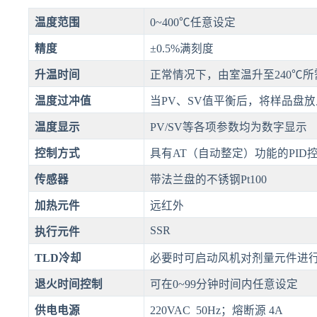
温度范围
0~400℃任意设定
精度
±0.5%满刻度
升温时间
正常情况下，由室温升至240℃所
温度过冲值
当PV、SV值平衡后，将样品盘
温度显示
PV/SV等各项参数均为数字显示
控制方式
具有AT（自动整定）功能的PID
传感器
带法兰盘的不锈钢Pt100
加热元件
远红外
SSR
执行元件
TLD
冷却
必要时可启动风机对剂量元件进
退火时间控制
可在0~99分钟时间内任意设定
供电电源
220VAC 50Hz；熔断源 4A