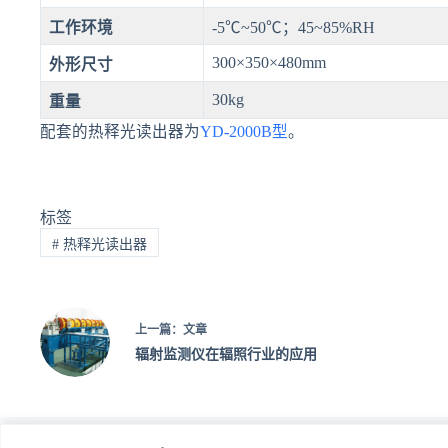
工作环境
-5℃~50℃；45~85%RH
300×350×480mm
外形尺寸
30kg
重量
配套的热释光读出器为
YD-2000B型
。
标签
#
热释光读出器
上一篇：
文章
辐射监测仪在辐照行业的应用