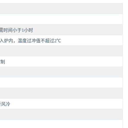
需时间小于1小时
放入炉内，温度过冲值不超过2℃
控制
行风冷