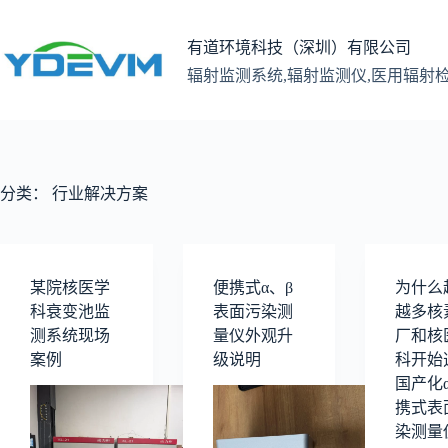
跳
至
有道环境科技（深圳）有限公司
内
辐射监测系统,辐射监测仪,医用辐射
容
分类：
行业解决方案
某院核医学
便携式α、β
为什么
科衰变池监
表面污染测
越多核
测系统现场
量仪外观升
厂和核
案例
级说明
科开始
国产化α
携式表
染测量