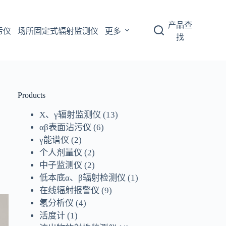
产品查
污仪
场所固定式辐射监测仪
更多
找
Products
X、γ辐射监测仪
(13)
αβ表面沾污仪
(6)
γ能谱仪
(2)
个人剂量仪
(2)
中子监测仪
(2)
低本底α、β辐射检测仪
(1)
在线辐射报警仪
(9)
氡分析仪
(4)
活度计
(1)