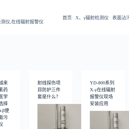
首页
X、γ辐射检测仪
表面沾
检测仪,在线辐射报警仪
越来
射线探伤项
YD-800系列
素药
目防护三件
X-γ在线辐射
医学
套是什么？
报警仪现场
选择
安装应用
-β便
面污
仪