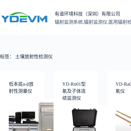
跳
至
有道环境科技（深圳）有限公司
内
辐射监测系统,辐射监测仪,医用辐射
容
标签：
土壤放射性检测仪
低本底α-β放
YD-Rn01型
YD-Ra
射性测量仪
氡及子体连
氡仪
续监测仪