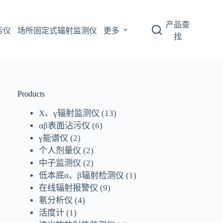
产品查
污仪
场所固定式辐射监测仪
更多
找
Products
X、γ辐射监测仪
(13)
αβ表面沾污仪
(6)
γ能谱仪
(2)
个人剂量仪
(2)
中子监测仪
(2)
低本底α、β辐射检测仪
(1)
在线辐射报警仪
(9)
氡分析仪
(4)
活度计
(1)