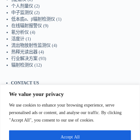
个人剂量仪
(2)
中子监测仪
(2)
低本底α、β辐射检测仪
(1)
在线辐射报警仪
(9)
氡分析仪
(4)
活度计
(1)
流出物放射性监测仪
(4)
热释光读出器
(4)
行业解决方案
(93)
辐射检测仪
(12)
CONTACT US
Tel：+86-755-23736433
We value your privacy
Mobile/Wechat：+86-18129873251
Whatsapp:
+44-7598894415
We use cookies to enhance your browsing experience, serve
E-mail:
sales@ydhjkj.cn
personalised ads or content, and analyse our traffic. By clicking
"Accept All", you consent to our use of cookies.
我们Contact Us
:
电话(Tel)：+86-0755-23736433;手机
bile)：+86-
Accept All