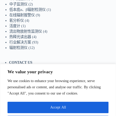
中子监测仪
(2)
低本底α、β辐射检测仪
(1)
在线辐射报警仪
(9)
氡分析仪
(4)
活度计
(1)
流出物放射性监测仪
(4)
热释光读出器
(4)
行业解决方案
(93)
辐射检测仪
(12)
CONTACT US
Tel：+86-755-23736433
We value your privacy
Mobile/Wechat：+86-18129873251
Whatsapp:
+44-7598894415
We use cookies to enhance your browsing experience, serve
E-mail:
sales@ydhjkj.cn
personalised ads or content, and analyse our traffic. By clicking
"Accept All", you consent to our use of cookies.
我们Contact Us
:
电话(Tel)：+86-0755-23736433;手机
bile)：+86-
Accept All
129873251（Wechat）;Email:
sales@ydhjkj.cn
;Whatsapp:
+44-