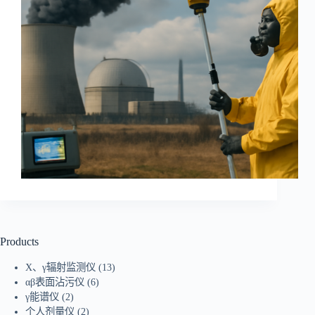
Products
X、γ辐射监测仪
(13)
αβ表面沾污仪
(6)
γ能谱仪
(2)
个人剂量仪
(2)