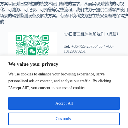
方案以应对日益增加的核技术应用领域的需求，从而实现对射线的可视
化、可溯源、可记录、可预警等完整流程，我们致力于提供合适客户使用
场景的辐射监测设备及解决方案。有道环境科技为您在核安全领域保驾护
航！
👈扫描二维码添加我们（微信）
Tel:
+86-755-23736433 / +86-
18129873251
We value your privacy
地址：深圳市松坪山路5号嘉达研发
大楼517室
We use cookies to enhance your browsing experience, serve
personalised ads or content, and analyse our traffic. By clicking
"Accept All", you consent to our use of cookies.
我们Contact Us
:
电话(Tel)：+86-0755-23736433;手机
bile)：+86-
Accept All
129873251（Wechat）;Email:
sales@ydhjkj.cn
;Whatsapp:
+44-
98894415
地址(
Address):
Suite 517, Block A, Jiada R&D
Customise
lding, Shenzhen.