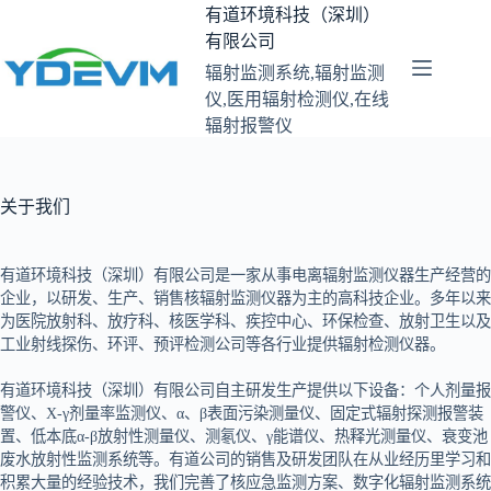
跳
有道环境科技（深圳）
至
有限公司
内
辐射监测系统,辐射监测
容
仪,医用辐射检测仪,在线
辐射报警仪
关于我们
有道环境科技（深圳）有限公司是一家从事电离辐射监测仪器生产经营的
企业，以研发、生产、销售核辐射监测仪器为主的高科技企业。多年以来
为医院放射科、放疗科、核医学科、疾控中心、环保检查、放射卫生以及
工业射线探伤、环评、预评检测公司等各行业提供辐射检测仪器。
有道环境科技（深圳）有限公司自主研发生产提供以下设备：个人剂量报
警仪、X-γ剂量率监测仪、α、β表面污染测量仪、固定式辐射探测报警装
置、低本底α-β放射性测量仪、测氡仪、γ能谱仪、热释光测量仪、衰变池
废水放射性监测系统等。有道公司的销售及研发团队在从业经历里学习和
积累大量的经验技术，我们完善了核应急监测方案、数字化辐射监测系统