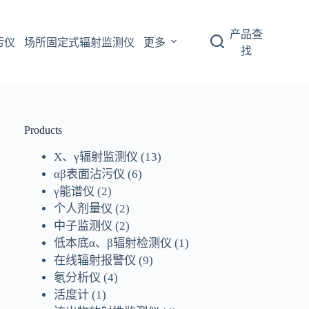
产品查
污仪
场所固定式辐射监测仪
更多
找
Products
X、γ辐射监测仪
(13)
αβ表面沾污仪
(6)
γ能谱仪
(2)
个人剂量仪
(2)
中子监测仪
(2)
低本底α、β辐射检测仪
(1)
在线辐射报警仪
(9)
氡分析仪
(4)
活度计
(1)