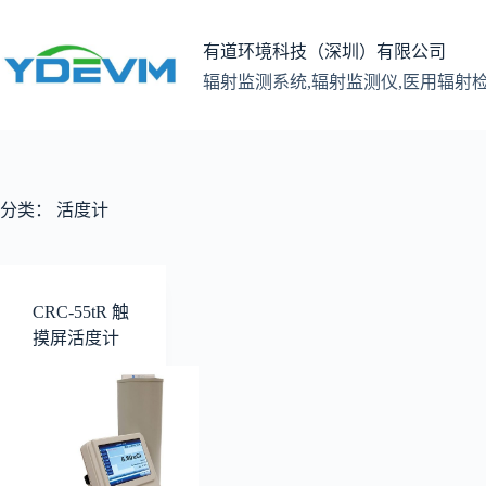
跳
至
有道环境科技（深圳）有限公司
内
辐射监测系统,辐射监测仪,医用辐射
容
分类：
活度计
CRC-55tR 触
摸屏活度计