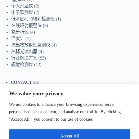
个人剂量仪
(2)
中子监测仪
(2)
低本底α、β辐射检测仪
(1)
在线辐射报警仪
(9)
氡分析仪
(4)
活度计
(1)
流出物放射性监测仪
(4)
热释光读出器
(4)
行业解决方案
(93)
辐射检测仪
(12)
CONTACT US
Tel：+86-755-23736433
We value your privacy
Mobile/Wechat：+86-18129873251
Whatsapp:
+44-7598894415
We use cookies to enhance your browsing experience, serve
E-mail:
sales@ydhjkj.cn
personalised ads or content, and analyse our traffic. By clicking
"Accept All", you consent to our use of cookies.
我们Contact Us
:
电话(Tel)：+86-0755-23736433;手机
bile)：+86-
Accept All