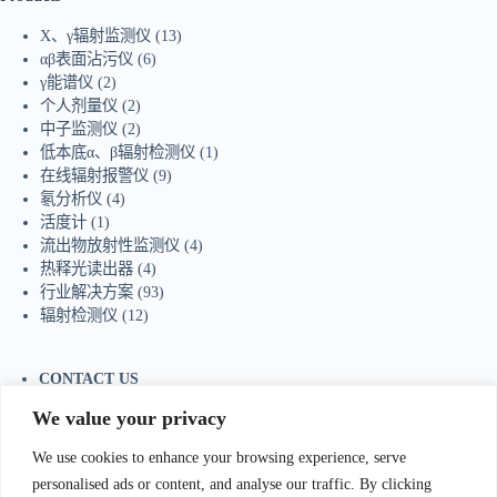
X、γ辐射监测仪
(13)
αβ表面沾污仪
(6)
γ能谱仪
(2)
个人剂量仪
(2)
中子监测仪
(2)
低本底α、β辐射检测仪
(1)
在线辐射报警仪
(9)
氡分析仪
(4)
活度计
(1)
流出物放射性监测仪
(4)
热释光读出器
(4)
行业解决方案
(93)
辐射检测仪
(12)
CONTACT US
Tel：+86-755-23736433
We value your privacy
Mobile/Wechat：+86-18129873251
Whatsapp:
+44-7598894415
We use cookies to enhance your browsing experience, serve
E-mail:
sales@ydhjkj.cn
personalised ads or content, and analyse our traffic. By clicking