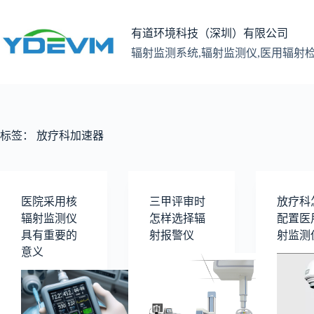
跳
至
有道环境科技（深圳）有限公司
内
辐射监测系统,辐射监测仪,医用辐射
容
标签：
放疗科加速器
医院采用核
三甲评审时
放疗科
辐射监测仪
怎样选择辐
配置医
具有重要的
射报警仪
射监测
意义