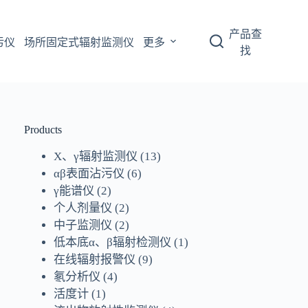
产品查
污仪
场所固定式辐射监测仪
更多
找
Products
X、γ辐射监测仪
(13)
αβ表面沾污仪
(6)
γ能谱仪
(2)
个人剂量仪
(2)
中子监测仪
(2)
低本底α、β辐射检测仪
(1)
在线辐射报警仪
(9)
氡分析仪
(4)
活度计
(1)