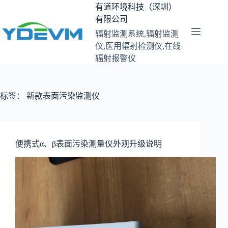
跳
有道环境科技（深圳）
至
有限公司
内
辐射监测系统,辐射监测
容
仪,医用辐射检测仪,在线
辐射报警仪
标签：
新款表面污染监测仪
便携式α、β表面污染测量仪外观升级说明