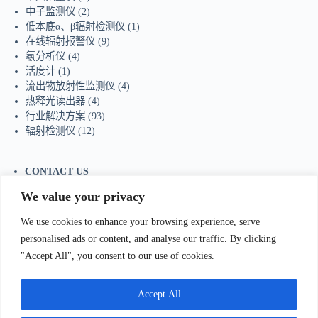
中子监测仪
(2)
低本底α、β辐射检测仪
(1)
在线辐射报警仪
(9)
氡分析仪
(4)
活度计
(1)
流出物放射性监测仪
(4)
热释光读出器
(4)
行业解决方案
(93)
辐射检测仪
(12)
CONTACT US
Tel：+86-755-23736433
We value your privacy
Mobile/Wechat：+86-18129873251
Whatsapp:
+44-7598894415
We use cookies to enhance your browsing experience, serve
E-mail:
sales@ydhjkj.cn
personalised ads or content, and analyse our traffic. By clicking
"Accept All", you consent to our use of cookies.
我们Contact Us
:
电话(Tel)：+86-0755-23736433;手机
bile)：+86-
Accept All
129873251（Wechat）;Email:
sales@ydhjkj.cn
;Whatsapp:
+44-