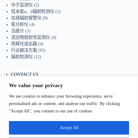
中子监测仪
(2)
低本底α、β辐射检测仪
(1)
在线辐射报警仪
(9)
氡分析仪
(4)
活度计
(1)
流出物放射性监测仪
(4)
热释光读出器
(4)
行业解决方案
(93)
辐射检测仪
(12)
CONTACT US
Tel：+86-755-23736433
We value your privacy
Mobile/Wechat：+86-18129873251
Whatsapp:
+44-7598894415
We use cookies to enhance your browsing experience, serve
E-mail:
sales@ydhjkj.cn
personalised ads or content, and analyse our traffic. By clicking
"Accept All", you consent to our use of cookies.
我们Contact Us
:
电话(Tel)：+86-0755-23736433;手机
bile)：+86-
Accept All
129873251（Wechat）;Email:
sales@ydhjkj.cn
;Whatsapp:
+44-