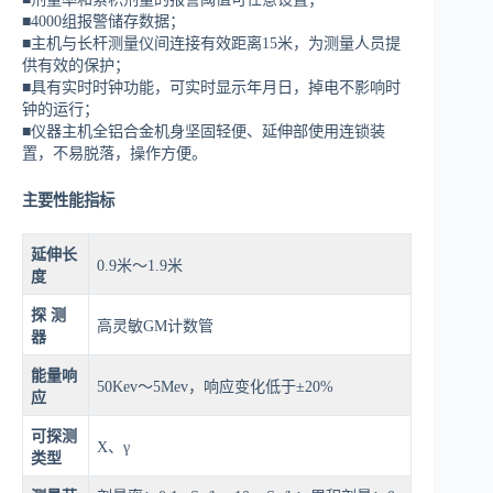
■4000组报警储存数据；
■主机与长杆测量仪间连接有效距离15米，为测量人员提
供有效的保护；
■具有实时时钟功能，可实时显示年月日，掉电不影响时
钟的运行；
■仪器主机全铝合金机身坚固轻便、延伸部使用连锁装
置，不易脱落，操作方便。
主要性能指标
延伸长
0.9米～1.9米
度
探
测
高灵敏GM计数管
器
能量响
50Kev～5Mev，响应变化低于±20%
应
可探测
X、γ
类型