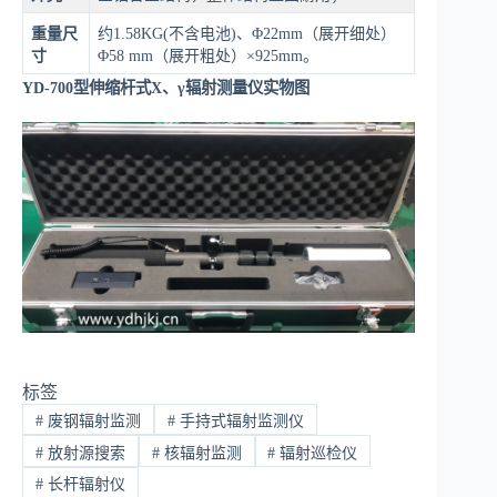
重量尺
约1.58KG(不含电池)、Φ22mm（展开细处）
寸
Φ58 mm（展开粗处）×925mm。
YD-700型伸缩杆式X、γ辐射测量仪实物图
标签
#
废钢辐射监测
#
手持式辐射监测仪
#
放射源搜索
#
核辐射监测
#
辐射巡检仪
#
长杆辐射仪