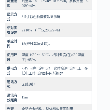
测量范
剂量率：0.1 uSv/h～10 mSv/h；累积剂量：0-
围
9999mSv。
显示方
3.5寸彩色触摸液晶显示屏
式
相对固
137
≤±10% （
Cs,200μSv/h）；
有误差
响应时
1S(经过算法处理)。
间
使用环
温度-10℃～+50℃、相对湿度(在40℃温度
境
下)≤95％。
供电方
7.4V 可充电锂电池，实时检测电池电压，在
式
低电压时电池图标闪烁提醒
通讯方
无线通讯
式
通讯有
15m
效距离
外壳
全铝合金结构，整体结构坚固耐用；