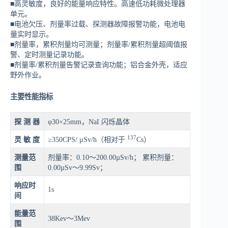
■高灵敏度，良好的能量响应特性。高速低功耗微处理器
单元。
■电池欠压、剂量率过载、探测器故障报警功能，电池电
量实时显示。
■剂量率，累积剂量均可测量；剂量率/累积剂量超阈值报
警、定时测量记录功能。
■剂量率/累积剂量告警记录查询功能；铝合金外壳，适应
野外作业。
主要性能指标
探
测
器
φ30×25mm，NaI 闪烁晶体
137
灵
敏
度
≥350CPS/ μSv/h（相对于
Cs）
测量范
剂量率：0.10～200.00µSv/h； 累积剂量：
围
0.00µSv～9.99Sv；
响应时
1s
间
能量范
38Kev～3Mev
围