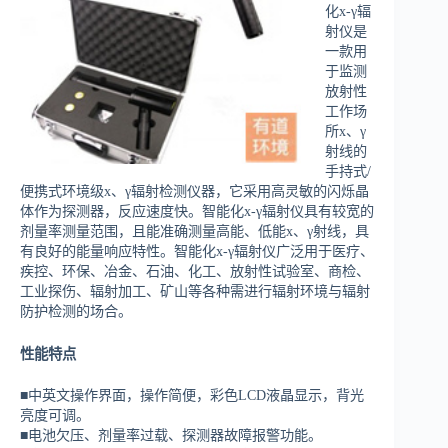
化х-γ辐
射仪是
一款用
于监测
放射性
工作场
所x、γ
射线的
手持式/
便携式环境级x、γ辐射检测仪器，它采用高灵敏的闪烁晶
体作为探测器，反应速度快。智能化х-γ辐射仪具有较宽的
剂量率测量范围，且能准确测量高能、低能x、γ射线，具
有良好的能量响应特性。智能化х-γ辐射仪广泛用于医疗、
疾控、环保、冶金、石油、化工、放射性试验室、商检、
工业探伤、辐射加工、矿山等各种需进行辐射环境与辐射
防护检测的场合。
性能特点
■中英文操作界面，操作简便，彩色LCD液晶显示，背光
亮度可调。
■电池欠压、剂量率过载、探测器故障报警功能。