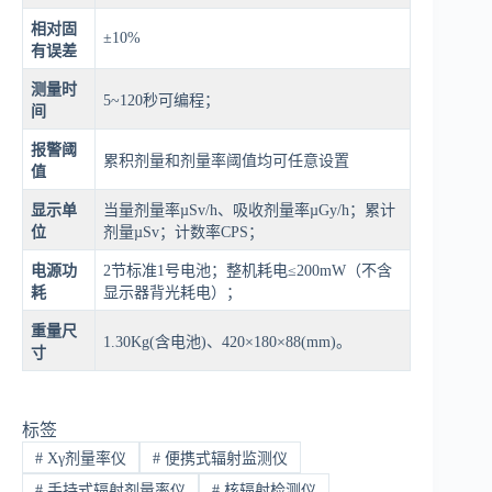
相对固
±10%
有误差
测量时
5~120秒可编程；
间
报警阈
累积剂量和剂量率阈值均可任意设置
值
显示单
当量剂量率µSv/h、吸收剂量率µGy/h；累计
位
剂量µSv；计数率CPS；
电源功
2节标准1号电池；整机耗电≤200mW（不含
耗
显示器背光耗电）；
重量尺
1.30Kg(含电池)、420×180×88(mm)。
寸
标签
#
Xγ剂量率仪
#
便携式辐射监测仪
#
手持式辐射剂量率仪
#
核辐射检测仪