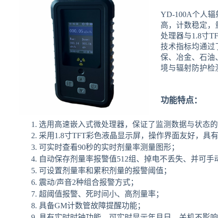
YD-100A个
高，计数稳定，
处理器与1.8寸
技术指标均通过
保、冶金、石油
境与辐射防护检
功能特点：
选用高速嵌入式微处理器，保证了监测数据与状态的
采用1.8寸TFT彩色液晶显示屏，操作界面友好，
可实时查看90秒的实时剂量率测量图形；
自动保存剂量率报警值512组、掉电不丢失、并可手
可设置剂量率和累积剂量的报警阈值；
震动/声音2种组合报警方式；
超阈值报警、死时间小、高剂量率；
具备GM计数管故障提醒功能；
具有实时时钟功能，可实时显示年月日，关机不影响