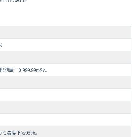
%
积剂量：0-999.99mSv。
0℃温度下)≤95％。