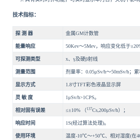
技术指标：
探 测 器
金属GM计数管
能量响应
50Kev～5Mev，响应变化低于±20
可探测类型
x、γ及硬β射线
测量范围
剂量率：0.05μSv/h～50mSv/h；累
显示方式
1.8寸TFT彩色液晶显示屏
灵 敏 度
1μSv/h>1CPS。
137
相对固有误差
≤±10% （
Cs,200μSv/h）；
响应时间
1S(经过算法处理)。
使用环境
温度-10℃～+50℃、相对湿度(在4