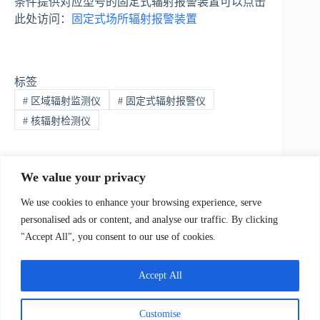
条件提供对应型号的固定式辐射报警装置可以点击
此处访问：
固定式场所辐射报警装置
标签
#
区域辐射监测仪
#
固定式辐射报警仪
#
核辐射检测仪
We value your privacy
上一篇：
下一篇：
We use cookies to enhance your browsing experience, serve
personalised ads or content, and analyse our traffic. By clicking
"Accept All", you consent to our use of cookies.
我们Contact Us
:
电话(Tel)：+86-0755-23736433;手机
bile)：+86-
Accept All
129873251（Wechat）;Email:
sales@ydhjkj.cn
;Whatsapp:
+44-
98894415
地址(
Address):
Suite 517, Block A, Jiada R&D
Customise