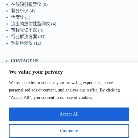
在线辐射报警仪
(9)
氡分析仪
(4)
活度计
(1)
流出物放射性监测仪
(4)
热释光读出器
(4)
行业解决方案
(93)
辐射检测仪
(12)
CONTACT US
Tel：+86-755-23736433
We value your privacy
Mobile/Wechat：+86-18129873251
Whatsapp:
+44-7598894415
We use cookies to enhance your browsing experience, serve
E-mail:
sales@ydhjkj.cn
personalised ads or content, and analyse our traffic. By clicking
"Accept All", you consent to our use of cookies.
我们Contact Us
:
电话(Tel)：+86-0755-23736433;手机
bile)：+86-
Accept All
129873251（Wechat）;Email:
sales@ydhjkj.cn
;Whatsapp:
+44-
98894415
地址(
Address):
Suite 517, Block A, Jiada R&D
Customise
lding, Shenzhen.